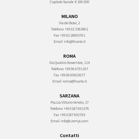
Capitale Sociale
€ 100.000
MILANO
Via dei Bossi, 2
Telefono
+39 02 3363801
Fax
+39 02 28093761
Email
info@finarte.it
ROMA
Via Quattro Novembre, 114
Telefono
+39 06 6791107
Fax
+39 06 69923077
Email
roma@finarte.it
SARZANA
Piazza Vittorio Veneto, 17
Telefono
+39 0187 691376
Fax
+39 0187 692703
Email
info@czernys.com
Contatti