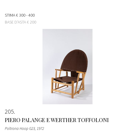
STIMA
€ 300 - 400
BASE D'ASTA
€ 200
205
PIERO PALANGE E WERTHER TOFFOLONI
Poltrona Hoop G23
, 1972