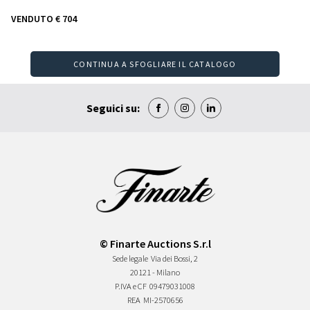
VENDUTO
€ 704
CONTINUA A SFOGLIARE IL CATALOGO
Seguici su:
© Finarte Auctions S.r.l
Sede legale
Via dei Bossi, 2
20121 - Milano
P.IVA e CF
09479031008
REA
MI-2570656