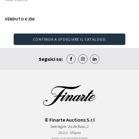
VENDUTO
€ 256
CONTINUA A SFOGLIARE IL CATALOGO
Seguici su:
© Finarte Auctions S.r.l
Sede legale
Via dei Bossi, 2
20121 - Milano
P.IVA e CF
09479031008