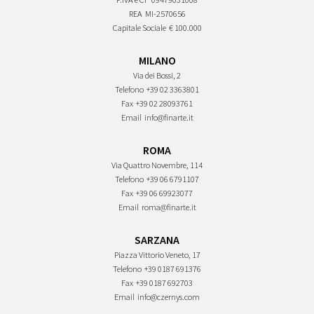
REA
MI-2570656
Capitale Sociale
€ 100.000
MILANO
Via dei Bossi, 2
Telefono
+39 02 3363801
Fax
+39 02 28093761
Email
info@finarte.it
ROMA
Via Quattro Novembre, 114
Telefono
+39 06 6791107
Fax
+39 06 69923077
Email
roma@finarte.it
SARZANA
Piazza Vittorio Veneto, 17
Telefono
+39 0187 691376
Fax
+39 0187 692703
Email
info@czernys.com