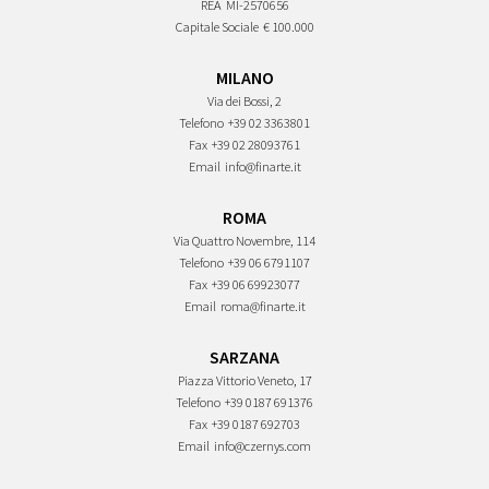
REA
MI-2570656
Capitale Sociale
€ 100.000
MILANO
Via dei Bossi, 2
Telefono
+39 02 3363801
Fax
+39 02 28093761
Email
info@finarte.it
ROMA
Via Quattro Novembre, 114
Telefono
+39 06 6791107
Fax
+39 06 69923077
Email
roma@finarte.it
SARZANA
Piazza Vittorio Veneto, 17
Telefono
+39 0187 691376
Fax
+39 0187 692703
Email
info@czernys.com