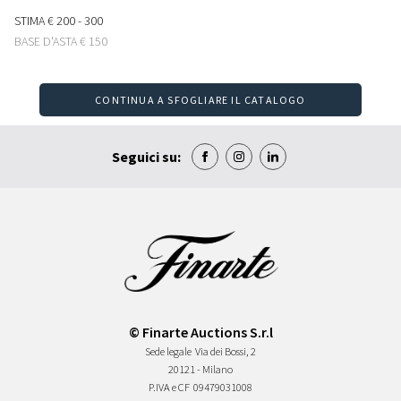
STIMA
€ 200 - 300
BASE D'ASTA
€ 150
CONTINUA A SFOGLIARE IL CATALOGO
Seguici su:
© Finarte Auctions S.r.l
Sede legale
Via dei Bossi, 2
20121 - Milano
P.IVA e CF
09479031008