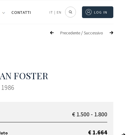
I
CONTATTI
IT
|
EN
LOG IN
/
Precedente
Successivo
AN FOSTER
, 1986
€ 1.500 - 1.800
€ 1.664
duto