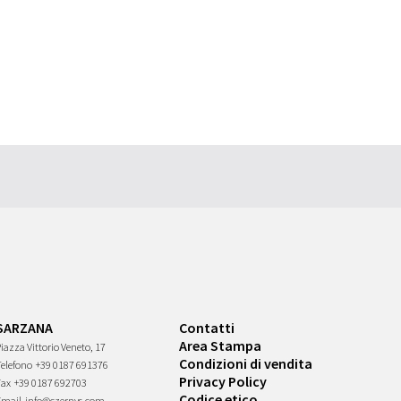
SARZANA
Contatti
Area Stampa
iazza Vittorio Veneto, 17
Condizioni di vendita
Telefono
+39 0187 691376
Privacy Policy
Fax
+39 0187 692703
Codice etico
Email
info@czernys.com