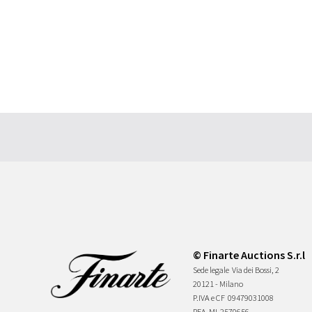
© Finarte Auctions S.r.l
Sede legale
Via dei Bossi, 2
20121 - Milano
P.IVA e CF
09479031008
REA
MI-2570656