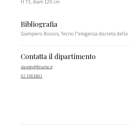
H 73, diam 120 cm
Bibliografia
Giampiero Bosoni, Tecno l"eleganza discreta della t
Contatta il dipartimento
design@finarte.it
02 3363801