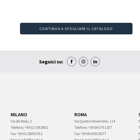
CONTINUA A SFOGLIARE IL CATALOGO
Seguici su:
MILANO
ROMA
Via dei Bossi, 2
Via Quattro Novembre, 114
P
Telefono
+39 02 3363801
Telefono
+39 06 6791107
Fax
+39 02 28093761
Fax
+39 06 69923077
Email
info@finarte.it
Email
roma@finarte.it