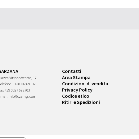
SARZANA
Contatti
Area Stampa
iazza Vittorio Veneto, 17
Condizioni di vendita
Telefono
+39 0187 691376
Privacy Policy
Fax
+39 0187 692703
Codice etico
Email
info@czernys.com
Ritiri e Spedizioni