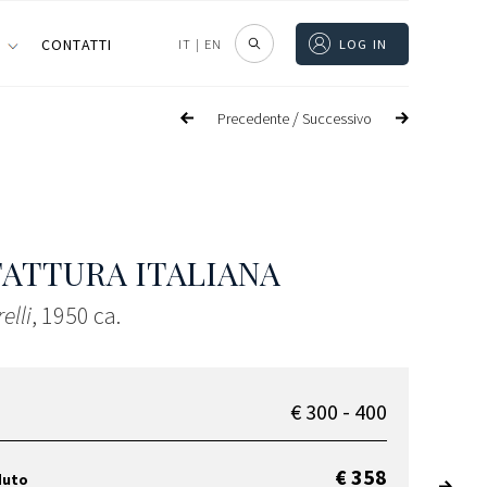
I
CONTATTI
IT
|
EN
LOG IN
/
Precedente
Successivo
ATTURA ITALIANA
elli
, 1950 ca.
€ 300 - 400
€ 358
duto