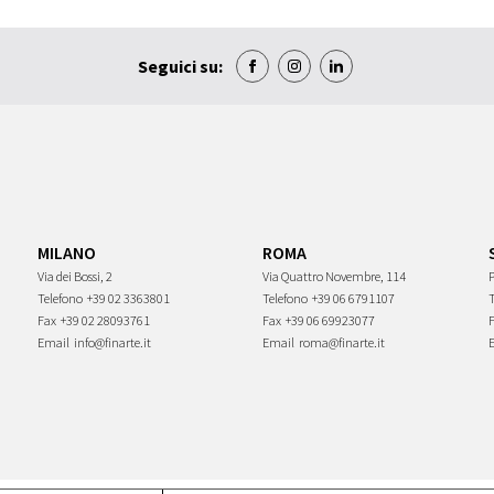
Seguici su:
MILANO
ROMA
Via dei Bossi, 2
Via Quattro Novembre, 114
P
Telefono
+39 02 3363801
Telefono
+39 06 6791107
Fax
+39 02 28093761
Fax
+39 06 69923077
Email
info@finarte.it
Email
roma@finarte.it