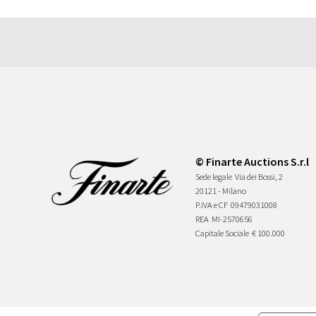
© Finarte Auctions S.r.l
Sede legale
Via dei Bossi, 2
20121 - Milano
P.IVA e CF
09479031008
REA
MI-2570656
Capitale Sociale
€ 100.000