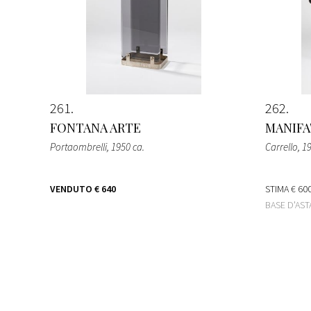
261
262
FONTANA ARTE
MANIFA
Portaombrelli
, 1950 ca.
Carrello
, 1
VENDUTO
€ 640
STIMA
€ 600
BASE D'AS