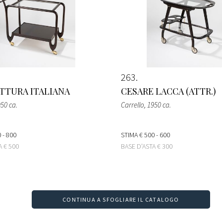
263
TTURA ITALIANA
CESARE LACCA (ATTR.)
950 ca.
Carrello
, 1950 ca.
 - 800
STIMA
€ 500 - 600
TA
€ 500
BASE D'ASTA
€ 300
CONTINUA A SFOGLIARE IL CATALOGO