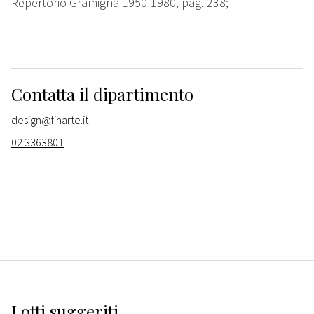
Repertorio Gramigna 1950-1980, pag. 238;
Contatta il dipartimento
design@finarte.it
02 3363801
Lotti suggeriti