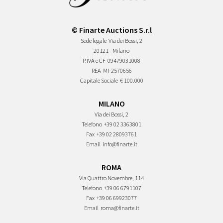
© Finarte Auctions S.r.l
Sede legale
Via dei Bossi, 2
20121 - Milano
P.IVA e CF
09479031008
REA
MI-2570656
Capitale Sociale
€ 100.000
MILANO
Via dei Bossi, 2
Telefono
+39 02 3363801
Fax
+39 02 28093761
Email
info@finarte.it
ROMA
Via Quattro Novembre, 114
Telefono
+39 06 6791107
Fax
+39 06 69923077
Email
roma@finarte.it