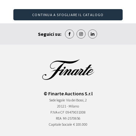
CONTINUA A SFOGLIARE IL CATALOGO
Seguici su:
© Finarte Auctions S.r.l
Sede legale
Via dei Bossi, 2
20121 - Milano
P.IVA e CF
09479031008
REA
MI-2570656
Capitale Sociale
€ 100.000