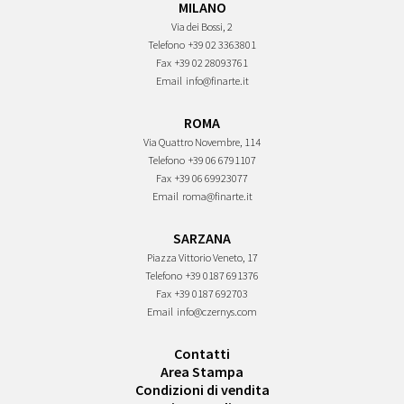
MILANO
Via dei Bossi, 2
Telefono
+39 02 3363801
Fax
+39 02 28093761
Email
info@finarte.it
ROMA
Via Quattro Novembre, 114
Telefono
+39 06 6791107
Fax
+39 06 69923077
Email
roma@finarte.it
SARZANA
Piazza Vittorio Veneto, 17
Telefono
+39 0187 691376
Fax
+39 0187 692703
Email
info@czernys.com
Contatti
Area Stampa
Condizioni di vendita