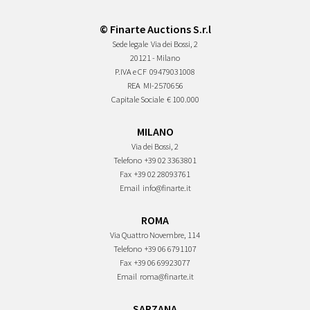
© Finarte Auctions S.r.l
Sede legale
Via dei Bossi, 2
20121 - Milano
P.IVA e CF
09479031008
REA
MI-2570656
Capitale Sociale
€ 100.000
MILANO
Via dei Bossi, 2
Telefono
+39 02 3363801
Fax
+39 02 28093761
Email
info@finarte.it
ROMA
Via Quattro Novembre, 114
Telefono
+39 06 6791107
Fax
+39 06 69923077
Email
roma@finarte.it
SARZANA