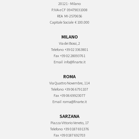
20121 - Milano
P.IVA e CF
09479031008
REA
MI-2570656
Capitale Sociale
€ 100.000
MILANO
Via dei Bossi, 2
Telefono
+39 02 3363801
Fax
+39 02 28093761
Email
info@finarte.it
ROMA
Via Quattro Novembre, 114
Telefono
+39 06 6791107
Fax
+39 06 69923077
Email
roma@finarte.it
SARZANA
Piazza Vittorio Veneto, 17
Telefono
+39 0187 691376
Fax
+39 0187 692703