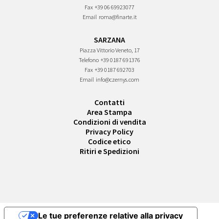
Fax
+39 06 69923077
Email
roma@finarte.it
SARZANA
Piazza Vittorio Veneto, 17
Telefono
+39 0187 691376
Fax
+39 0187 692703
Email
info@czernys.com
Contatti
Area Stampa
Condizioni di vendita
Privacy Policy
Codice etico
Ritiri e Spedizioni
Le tue preferenze relative alla privacy