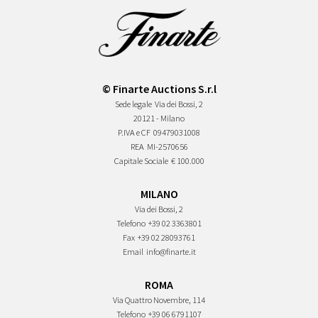
© Finarte Auctions S.r.l
Sede legale
Via dei Bossi, 2
20121 - Milano
P.IVA e CF
09479031008
REA
MI-2570656
Capitale Sociale
€ 100.000
MILANO
Via dei Bossi, 2
Telefono
+39 02 3363801
Fax
+39 02 28093761
Email
info@finarte.it
ROMA
Via Quattro Novembre, 114
Telefono
+39 06 6791107