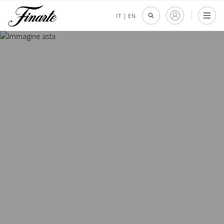
IT
|
EN