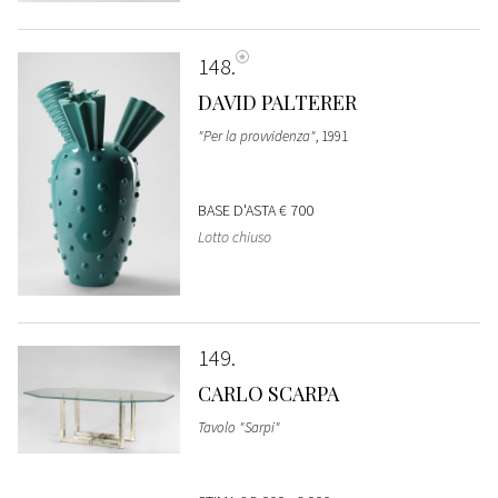
148
DAVID PALTERER
"Per la provvidenza"
, 1991
BASE D'ASTA
€ 700
Lotto chiuso
149
CARLO SCARPA
Tavolo "Sarpi"