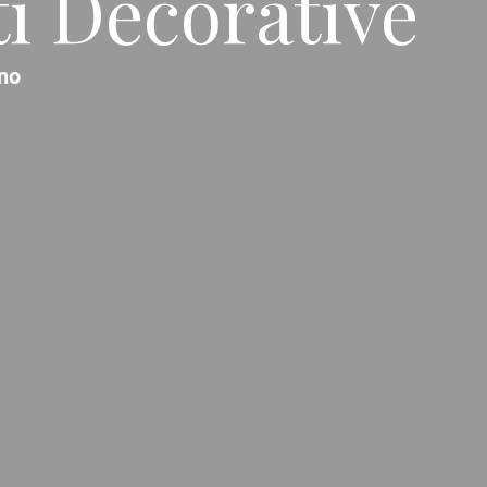
ti Decorative
no