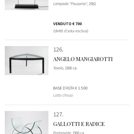
Lampada "Pausania"
, 1982
VENDUTO
€ 700
(diritti d'asta esclusi)
126
ANGELO MANGIAROTTI
Tavolo
, 1980 ca.
BASE D'ASTA
€ 1.500
Lotto chiuso
127
GALLOTTI E RADICE
Portariviste
, 1980 ca.