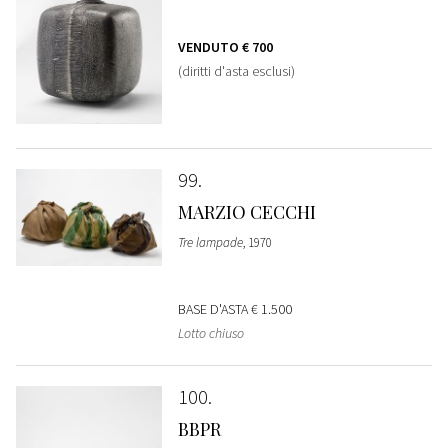
VENDUTO
€ 700
(diritti d'asta esclusi)
99
MARZIO CECCHI
Tre lampade
, 1970
BASE D'ASTA
€ 1.500
Lotto chiuso
100
BBPR