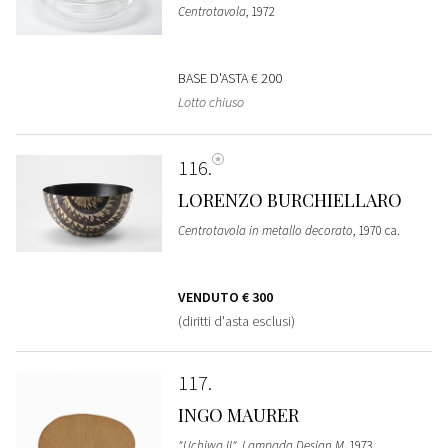
Centrotavola
, 1972
BASE D'ASTA
€ 200
Lotto chiuso
116
LORENZO BURCHIELLARO
Centrotavola in metallo decorato
, 1970 ca.
VENDUTO
€ 300
(diritti d'asta esclusi)
117
INGO MAURER
"Uchiwa II", Lampada Design M
, 1973