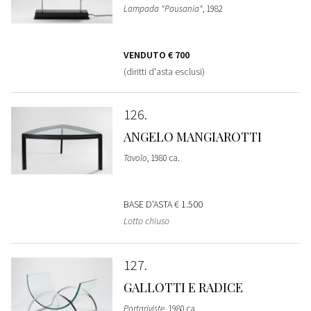
Lampada "Pausania"
, 1982
VENDUTO
€ 700
(diritti d'asta esclusi)
126
ANGELO MANGIAROTTI
Tavolo
, 1980 ca.
BASE D'ASTA
€ 1.500
Lotto chiuso
127
GALLOTTI E RADICE
Portariviste
, 1980 ca.