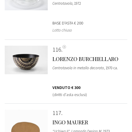
Centrotavola
, 1972
BASE D'ASTA
€ 200
Lotto chiuso
116
LORENZO BURCHIELLARO
Centrotavola in metallo decorato
, 1970 ca.
VENDUTO
€ 300
(diritti d'asta esclusi)
117
INGO MAURER
"Uchiwa II", Lampada Design M
, 1973