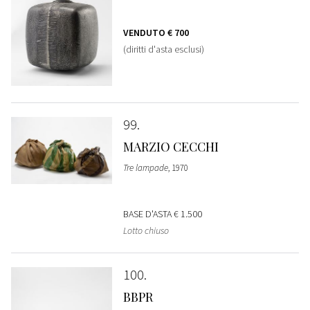
VENDUTO
€ 700
(diritti d'asta esclusi)
99
MARZIO CECCHI
Tre lampade
, 1970
BASE D'ASTA
€ 1.500
Lotto chiuso
100
BBPR