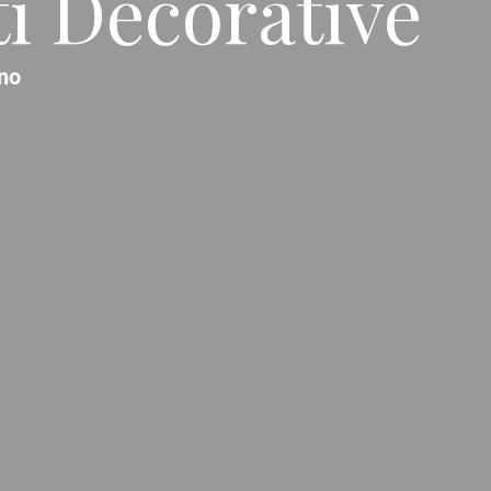
ti Decorative
no