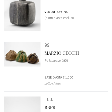
VENDUTO
€ 700
(diritti d'asta esclusi)
99
MARZIO CECCHI
Tre lampade
, 1970
BASE D'ASTA
€ 1.500
Lotto chiuso
100
BBPR