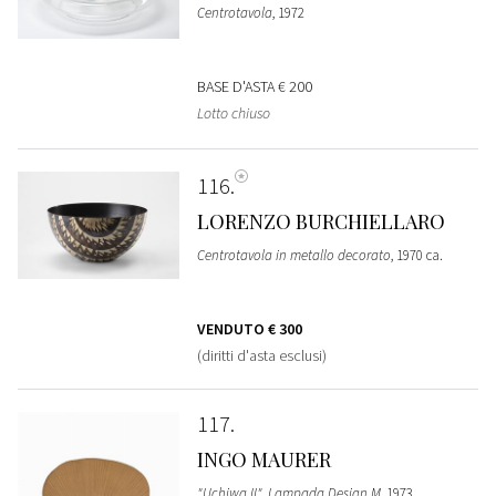
Centrotavola
, 1972
BASE D'ASTA
€ 200
Lotto chiuso
116
LORENZO BURCHIELLARO
Centrotavola in metallo decorato
, 1970 ca.
VENDUTO
€ 300
(diritti d'asta esclusi)
117
INGO MAURER
"Uchiwa II", Lampada Design M
, 1973