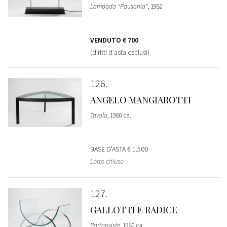
Lampada "Pausania"
, 1982
VENDUTO
€ 700
(diritti d'asta esclusi)
126
ANGELO MANGIAROTTI
Tavolo
, 1980 ca.
BASE D'ASTA
€ 1.500
Lotto chiuso
127
GALLOTTI E RADICE
Portariviste
, 1980 ca.