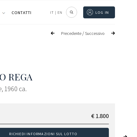
I
CONTATTI
IT
|
EN
LOG IN
/
Precedente
Successivo
O REGA
e
, 1960 ca.
€ 1.800
RICHIEDI INFORMAZIONI SUL LOTTO