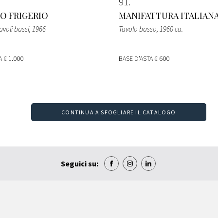
91
O FRIGERIO
MANIFATTURA ITALIAN
avoli bassi
, 1966
Tavolo basso
, 1960 ca.
TA
€ 1.000
BASE D'ASTA
€ 600
CONTINUA A SFOGLIARE IL CATALOGO
Seguici su: