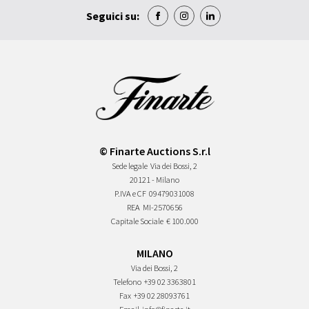
Seguici su:
© Finarte Auctions S.r.l
Sede legale
Via dei Bossi, 2
20121 - Milano
P.IVA e CF
09479031008
REA
MI-2570656
Capitale Sociale
€ 100.000
MILANO
Via dei Bossi, 2
Telefono
+39 02 3363801
Fax
+39 02 28093761