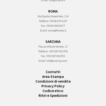
Email
info@finarte.it
ROMA
Via Quattro Novembre, 114
Telefono
+39 06 6791107
Fax
+39 06 69923077
Email
roma@finarte.it
SARZANA
Piazza Vittorio Veneto, 17
Telefono
+39 0187 691376
Fax
+39 0187 692703
Email
info@czernys.com
Contatti
Area Stampa
Condizioni di vendita
Privacy Policy
Codice etico
Ritiri e Spedizioni