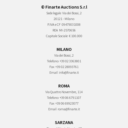
© Finarte Auctions S.r.l
Sede legale
Via dei Bossi, 2
20121 - Milano
P.IVA e CF
09479031008
REA
MI-2570656
Capitale Sociale
€ 100.000
MILANO
Via dei Bossi, 2
Telefono
+39 02 3363801
Fax
+39 02 28093761
Email
info@finarte.it
ROMA
Via Quattro Novembre, 114
Telefono
+39 06 6791107
Fax
+39 06 69923077
Email
roma@finarte.it
SARZANA