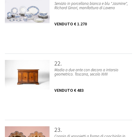
Servizio in porcellana bianca e blu "Jasmine",
Richard Ginori, manifattura di Laveno
VENDUTO
€ 1.270
22
Madia a due ante con decoro a intarsio
geometrico. Toscana, secolo XVIII
VENDUTO
€ 483
23
Coppia di vassoietti a forma di conchiglia in