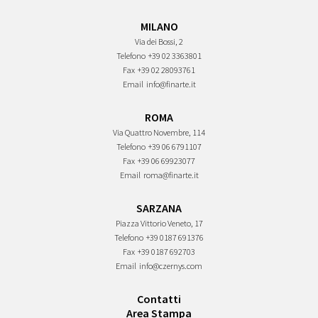
MILANO
Via dei Bossi, 2
Telefono
+39 02 3363801
Fax
+39 02 28093761
Email
info@finarte.it
ROMA
Via Quattro Novembre, 114
Telefono
+39 06 6791107
Fax
+39 06 69923077
Email
roma@finarte.it
SARZANA
Piazza Vittorio Veneto, 17
Telefono
+39 0187 691376
Fax
+39 0187 692703
Email
info@czernys.com
Contatti
Area Stampa