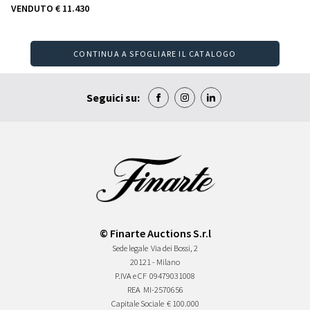
VENDUTO
€ 11.430
CONTINUA A SFOGLIARE IL CATALOGO
Seguici su:
© Finarte Auctions S.r.l
Sede legale
Via dei Bossi, 2
20121 - Milano
P.IVA e CF
09479031008
REA
MI-2570656
Capitale Sociale
€ 100.000