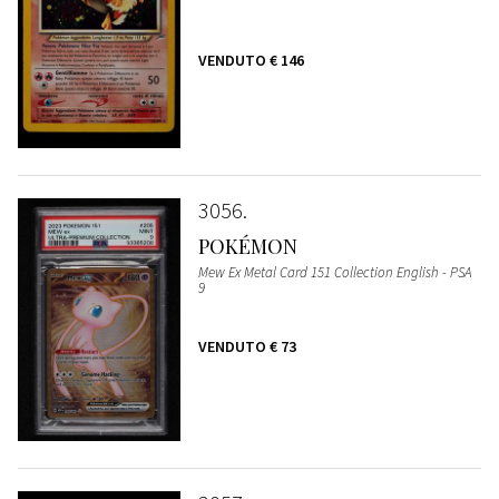
VENDUTO
€ 146
3056
POKÉMON
Mew Ex Metal Card 151 Collection English - PSA
9
VENDUTO
€ 73