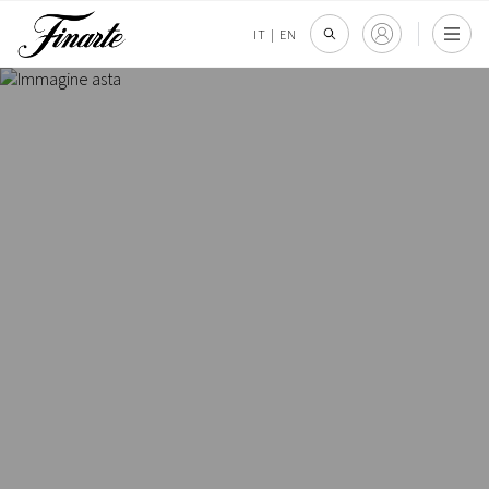
IT
|
EN