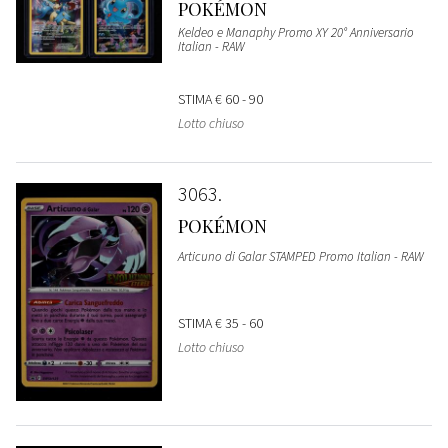
POKÉMON
Keldeo e Manaphy Promo XY 20° Anniversario
Italian - RAW
STIMA
€ 60 - 90
Lotto chiuso
3063
POKÉMON
Articuno di Galar STAMPED Promo Italian - RAW
STIMA
€ 35 - 60
Lotto chiuso