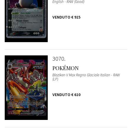
English - RAW (Good)
VENDUTO
€ 915
3070
POKÉMON
Blaziken V Max Regno Glaciale Italian - RAW
(LP)
VENDUTO
€ 610