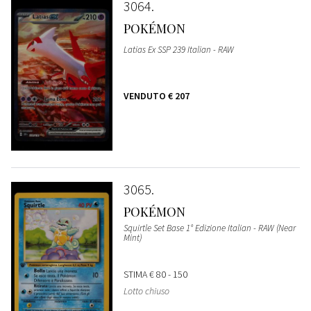
3064
POKÉMON
Latias Ex SSP 239 Italian - RAW
VENDUTO
€ 207
3065
POKÉMON
Squirtle Set Base 1° Edizione Italian - RAW (Near
Mint)
STIMA
€ 80 - 150
Lotto chiuso