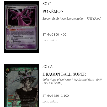
3071
POKÉMON
Espeon Ex, Ex forze Segrete Italian - RAW (Good)
STIMA
€ 300 - 400
Lotto chiuso
3072
DRAGON BALL SUPER
Goku Hope of Universe 7, V.2 Special Rare - RAW
ENGLISH (Mint+)
STIMA
€ 850 - 1.100
Lotto chiuso