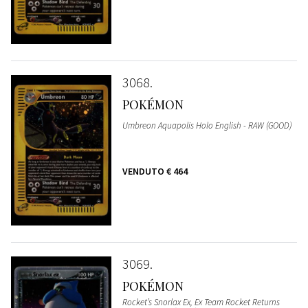
3068
POKÉMON
Umbreon Aquapolis Holo English - RAW (GOOD)
VENDUTO
€ 464
3069
POKÉMON
Rocket’s Snorlax Ex, Ex Team Rocket Returns