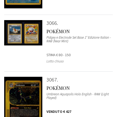
3066
POKÉMON
Pidgey e Electrode Set Base 1° Edizione Italian -
RAW (Near Mint)
STIMA
€ 80 - 150
Lotto chiuso
3067
POKÉMON
Umbreon Aquapolis Holo English - RAW (Light
Played)
VENDUTO
€ 427