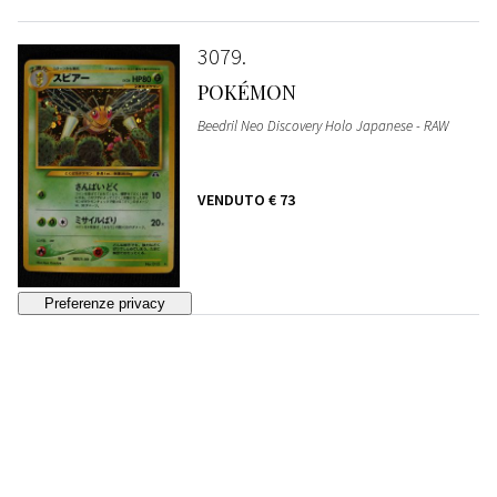
3079
POKÉMON
Beedril Neo Discovery Holo Japanese - RAW
VENDUTO
€ 73
3080
POKÉMON
Scizor e Ursaring Neo Discovery Holo Japanese
- RAW
VENDUTO
€ 61