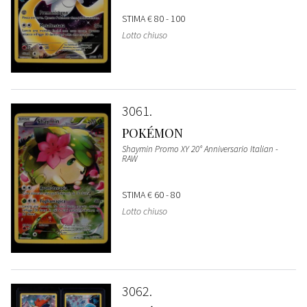
STIMA
€ 80 - 100
Lotto chiuso
3061
POKÉMON
Shaymin Promo XY 20° Anniversario Italian -
RAW
STIMA
€ 60 - 80
Lotto chiuso
3062