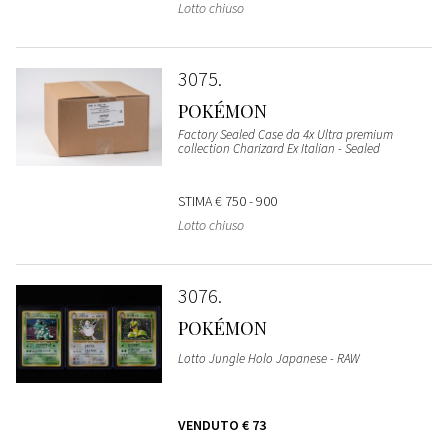
Lotto chiuso
3075
POKÉMON
Factory Sealed Case da 4x Ultra premium
collection Charizard Ex Italian - Sealed
STIMA
€ 750 - 900
Lotto chiuso
3076
POKÉMON
Lotto Jungle Holo Japanese - RAW
VENDUTO
€ 73