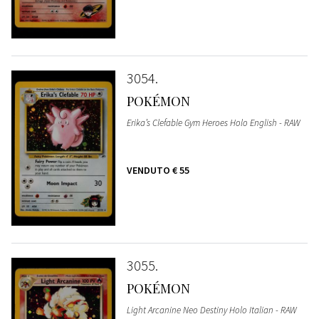
3054
POKÉMON
Erika’s Clefable Gym Heroes Holo English - RAW
VENDUTO
€ 55
3055
POKÉMON
Light Arcanine Neo Destiny Holo Italian - RAW