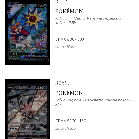
3057
POKÉMON
Pokemon - Starmie V Lucentezza Siderale
Italian - RAW
STIMA
€ 80 - 100
Lotto chiuso
3058
POKÉMON
Palkia Originale V Lucentezza siderale Italian -
RAW
STIMA
€ 120 - 150
Lotto chiuso