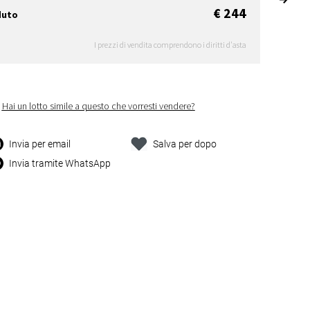
€ 244
duto
I prezzi di vendita comprendono i diritti d'asta
Hai un lotto simile a questo che vorresti vendere?
Invia per email
Salva per dopo
Invia tramite WhatsApp