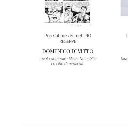
orno è
Pop Culture / Fumetti NO
T
RESERVE
DOMENICO DI VITTO
ac Brown
Tavola originale - Mister No n.236 -
blac
La città dimenticata