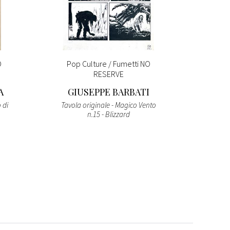
O
Pop Culture / Fumetti NO
Pop 
RESERVE
A
GIUSEPPE BARBATI
SA
 di
Tavola originale - Magico Vento
Tavola o
n.15 - Blizzard