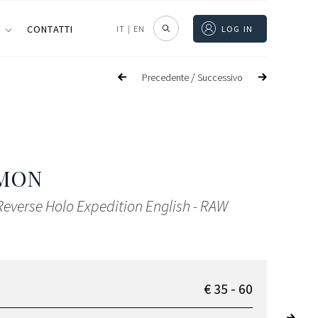
I
CONTATTI
IT
|
EN
LOG IN
/
Precedente
Successivo
MON
Reverse Holo Expedition English - RAW
€ 35 - 60