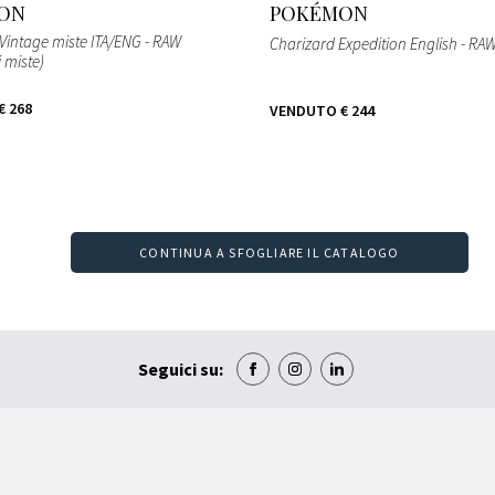
ON
POKÉMON
 Vintage miste ITA/ENG - RAW
Charizard Expedition English - RA
 miste)
€ 268
VENDUTO
€ 244
CONTINUA A SFOGLIARE IL CATALOGO
Seguici su: