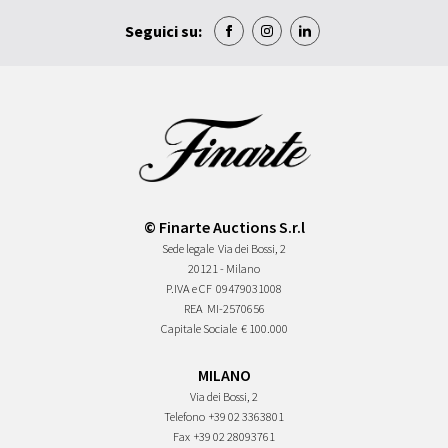
Seguici su:
© Finarte Auctions S.r.l
Sede legale
Via dei Bossi, 2
20121 - Milano
P.IVA e CF
09479031008
REA
MI-2570656
Capitale Sociale
€ 100.000
MILANO
Via dei Bossi, 2
Telefono
+39 02 3363801
Fax
+39 02 28093761