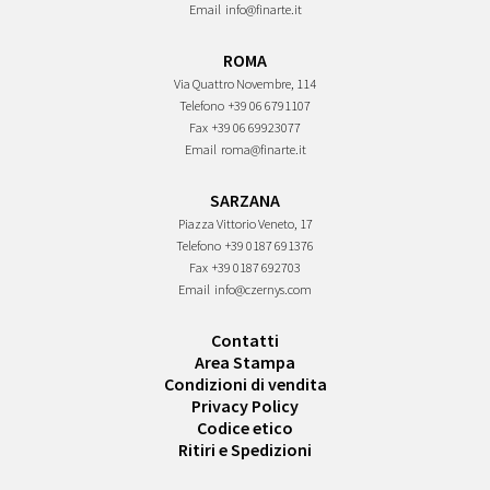
Email
info@finarte.it
ROMA
Via Quattro Novembre, 114
Telefono
+39 06 6791107
Fax
+39 06 69923077
Email
roma@finarte.it
SARZANA
Piazza Vittorio Veneto, 17
Telefono
+39 0187 691376
Fax
+39 0187 692703
Email
info@czernys.com
Contatti
Area Stampa
Condizioni di vendita
Privacy Policy
Codice etico
Ritiri e Spedizioni