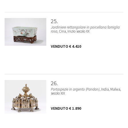
25
Jardiniere rettangolare in porcellana famiglia
rosa
, Cina, inizio secolo XX
VENDUTO
€ 4.410
26
Portaspezie in argento (Pandan)
, India, Malwa,
secolo XIX
VENDUTO
€ 1.890