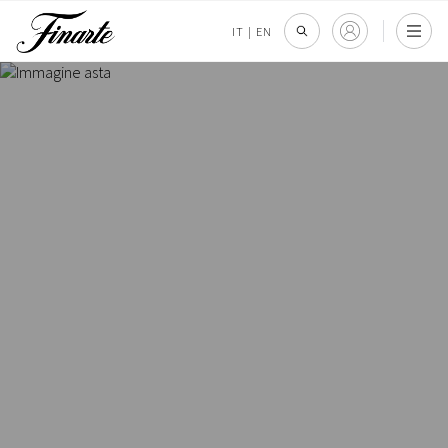
IT
|
EN