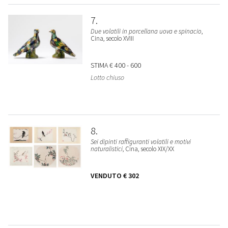
7
Due volatili in porcellana uova e spinacio
,
Cina, secolo XVIII
STIMA
€ 400 - 600
Lotto chiuso
8
Sei dipinti raffiguranti volatili e motivi
naturalistici
, Cina, secolo XIX/XX
VENDUTO
€ 302