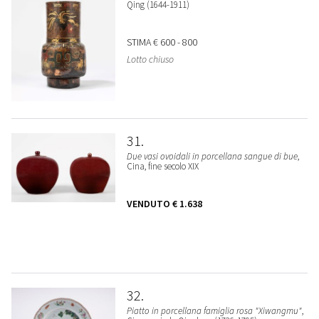
Qing (1644-1911)
STIMA
€ 600 - 800
Lotto chiuso
31
Due vasi ovoidali in porcellana sangue di bue
,
Cina, fine secolo XIX
VENDUTO
€ 1.638
32
Piatto in porcellana famiglia rosa "Xiwangmu"
,