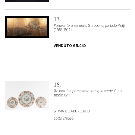
17
Paravento a sei ante
, Giappone, periodo Meiji
(1868-1912)
VENDUTO
€ 5.040
18
Tre piatti in porcellana famiglia verde
, Cina,
secolo XVIII
STIMA
€ 1.400 - 1.800
Lotto chiuso