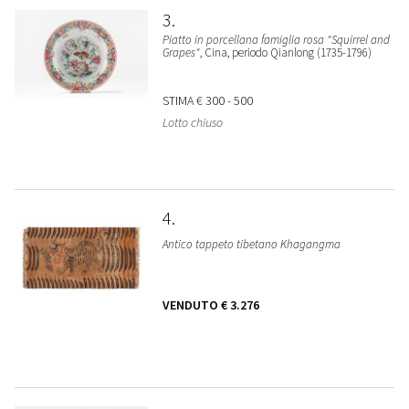
3
Piatto in porcellana famiglia rosa "Squirrel and
Grapes"
, Cina, periodo Qianlong (1735-1796)
STIMA
€ 300 - 500
Lotto chiuso
4
Antico tappeto tibetano Khagangma
VENDUTO
€ 3.276