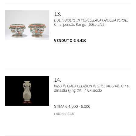
13
DUE FIORIERE IN PORCELLANA FAMIGLIA VERDE
,
Cina, periodo Kangxi (1661-1722)
VENDUTO
€ 4.410
14
VASO IN GIADA CELADON IN STILE MUGHAL
, Cina,
dinastia Qing, XVIII / XIX secolo
STIMA
€ 4.000 - 6.000
Lotto chiuso