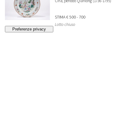
Cina, periodo Qianlong (1736-1795)
STIMA
€ 500 - 700
Lotto chiuso
33
☼Grande scultura in corallo rosso
, Cina, inizio
secolo XX
VENDUTO
€ 44.100
34