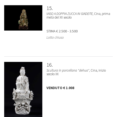
15
VASO A DOPPIA ZUCCA IN GIADEITE
, Cina, prima
metà del XX secolo
STIMA
€ 2.500 - 3.500
Lotto chiuso
16
Scultura in porcellana "dehua"
, Cina, inizio
secolo XX
VENDUTO
€ 1.008