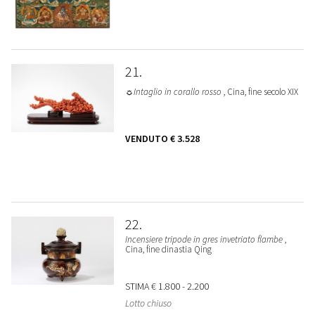
21
☼Intaglio in corallo rosso
, Cina, fine secolo XIX
VENDUTO
€ 3.528
22
Incensiere tripode in gres invetriato flambe
,
Cina, fine dinastia Qing
STIMA
€ 1.800 - 2.200
Lotto chiuso