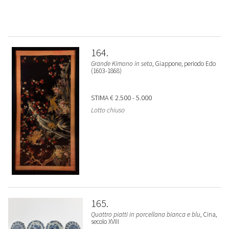
164
Grande Kimono in seta
, Giappone, periodo Edo
(1603-1868)
STIMA
€ 2.500 - 5.000
Lotto chiuso
165
Quattro piatti in porcellana bianca e blu
, Cina,
secolo XVIII