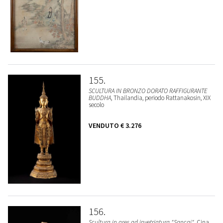
155
SCULTURA IN BRONZO DORATO RAFFIGURANTE
BUDDHA
, Thailandia, periodo Rattanakosin, XIX
secolo
VENDUTO
€ 3.276
156
Scultura in gres ad invetriatura "Sancai"
, Cina,