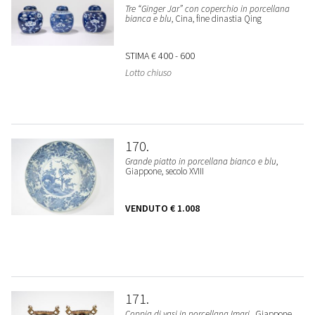
Tre “Ginger Jar” con coperchio in porcellana
bianca e blu
, Cina, fine dinastia Qing
STIMA
€ 400 - 600
Lotto chiuso
170
Grande piatto in porcellana bianco e blu
,
Giappone, secolo XVIII
VENDUTO
€ 1.008
171
Coppia di vasi in porcellana Imari
, Giappone,