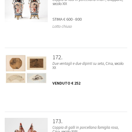
secolo XIX
STIMA
€ 600 - 800
Lotto chiuso
172
Due ventagli e due dipinti su seta
, Cina, secolo
XX
VENDUTO
€ 252
173
Coppia di galli in porcellana famiglia rosa
,
Cina, secolo XVIII