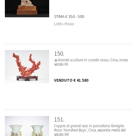
STIMA
€ 350 - 500
Lotto chiuso
150
☼Grande scultura in corallo rosso
, Cina, inizio
secolo XX
VENDUTO
€ 41.580
151
Coppia di grandi vasi in porcellana famiglia
Rosa 'Hundred Boys'
, Cina, seconda metà del
secolo XIX