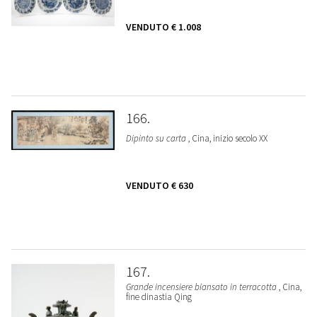
VENDUTO
€ 1.008
166
Dipinto su carta
, Cina, inizio secolo XX
VENDUTO
€ 630
167
Grande incensiere biansato in terracotta
, Cina,
fine dinastia Qing