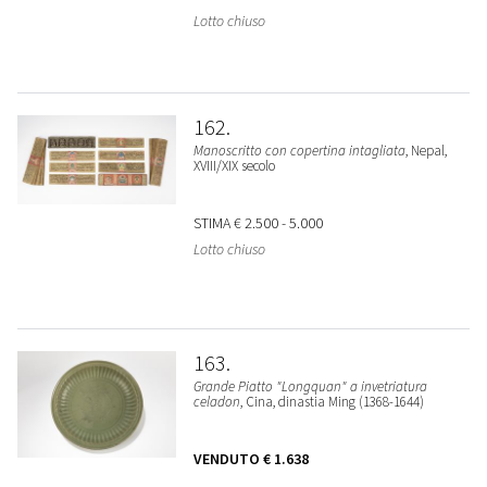
Lotto chiuso
162
Manoscritto con copertina intagliata
, Nepal,
XVIII/XIX secolo
STIMA
€ 2.500 - 5.000
Lotto chiuso
163
Grande Piatto "Longquan" a invetriatura
celadon
, Cina, dinastia Ming (1368-1644)
VENDUTO
€ 1.638