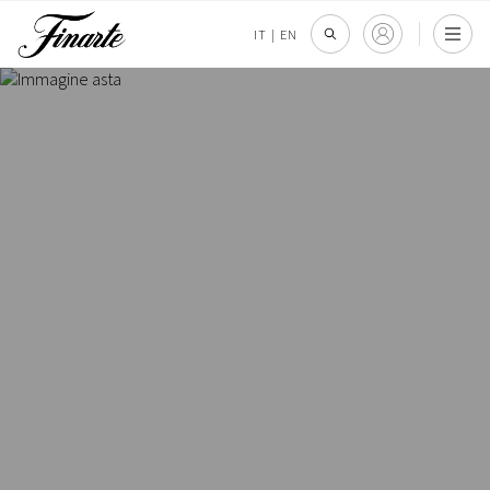
IT
|
EN