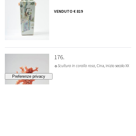
VENDUTO
€ 819
176
☼Scultura in corallo rosa
, Cina, inizio secolo XX
STIMA
€ 2.000 - 3.000
Lotto chiuso
177