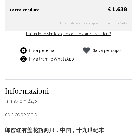
€ 1.638
Lotto venduto
I prezzi di vendita comprendono i diritti d'asta
Hai un lotto simile a questo che vorresti vendere?
Invia per email
Salva per dopo
Invia tramite WhatsApp
Informazioni
h max cm 22,5
con coperchio
郎窑红有盖花瓶两只，中国，十九世纪末