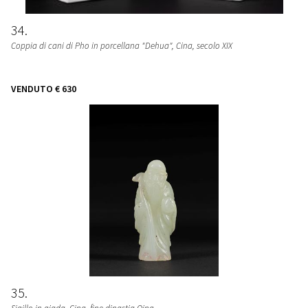
34
Coppia di cani di Pho in porcellana "Dehua"
, Cina, secolo XIX
VENDUTO
€ 630
35