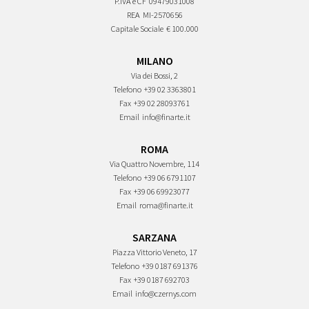
P.IVA e CF
09479031008
REA
MI-2570656
Capitale Sociale
€ 100.000
MILANO
Via dei Bossi, 2
Telefono
+39 02 3363801
Fax
+39 02 28093761
Email
info@finarte.it
ROMA
Via Quattro Novembre, 114
Telefono
+39 06 6791107
Fax
+39 06 69923077
Email
roma@finarte.it
SARZANA
Piazza Vittorio Veneto, 17
Telefono
+39 0187 691376
Fax
+39 0187 692703
Email
info@czernys.com