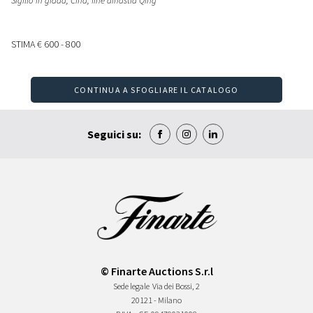
Sigillo in giada
, Cina, fine dinastia Qing
STIMA
€ 600 - 800
CONTINUA A SFOGLIARE IL CATALOGO
Seguici su:
© Finarte Auctions S.r.l
Sede legale
Via dei Bossi, 2
20121 - Milano