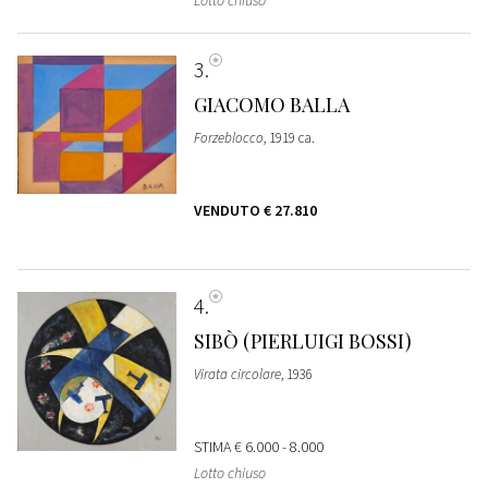
Lotto chiuso
3
GIACOMO BALLA
Forzeblocco
, 1919 ca.
VENDUTO
€ 27.810
4
SIBÒ (PIERLUIGI BOSSI)
Virata circolare
, 1936
STIMA
€ 6.000 - 8.000
Lotto chiuso