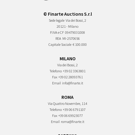
© Finarte Auctions S.r.l
Sede legale
Via dei Bossi, 2
20121 - Milano
P.IVA e CF
09479031008
REA
MI-2570656
Capitale Sociale
€ 100.000
MILANO
Via dei Bossi, 2
Telefono
+39 02 3363801
Fax
+39 02 28093761
Email
info@finarte.it
ROMA
Via Quattro Novembre, 114
Telefono
+39 06 6791107
Fax
+39 06 69923077
Email
roma@finarte.it