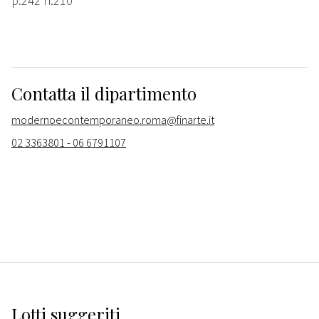
p.242 n.210
Contatta il dipartimento
modernoecontemporaneo.roma@finarte.it
02 3363801 - 06 6791107
Lotti suggeriti