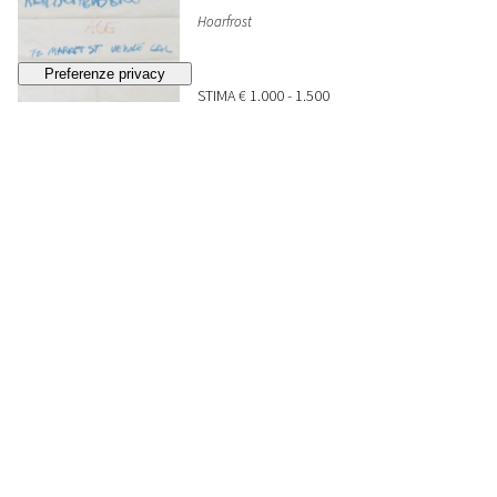
Hoarfrost
STIMA
€ 1.000 - 1.500
Lotto chiuso
129
CY TWOMBLY
Per Cy Twombly May 14 1968
, 1968
STIMA
€ 5.000 - 7.000
Lotto chiuso
130
VINCENZO AGNETTI