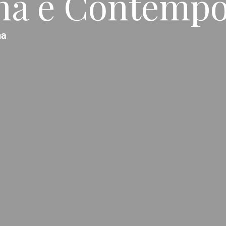
na e Contemp
a