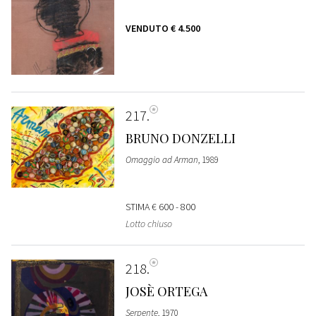
VENDUTO
€ 4.500
217
BRUNO DONZELLI
Omaggio ad Arman
, 1989
STIMA
€ 600 - 800
Lotto chiuso
218
JOSÈ ORTEGA
Serpente
, 1970