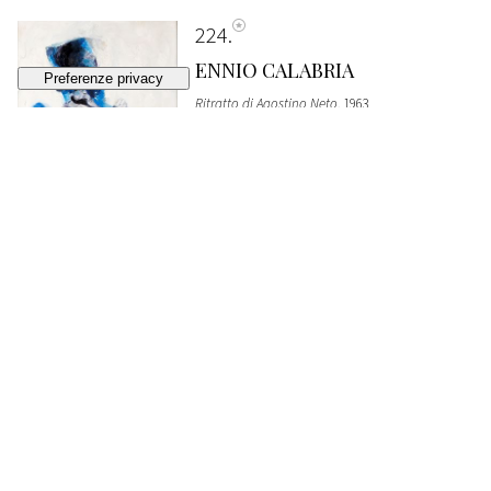
224
ENNIO CALABRIA
Ritratto di Agostino Neto
, 1963
VENDUTO
€ 1.032
225
UGO ATTARDI
Figure
STIMA
€ 100 - 150
Lotto chiuso