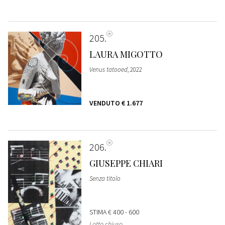
205
LAURA MIGOTTO
Venus tatooed
, 2022
VENDUTO
€ 1.677
206
GIUSEPPE CHIARI
Senza titolo
STIMA
€ 400 - 600
Lotto chiuso