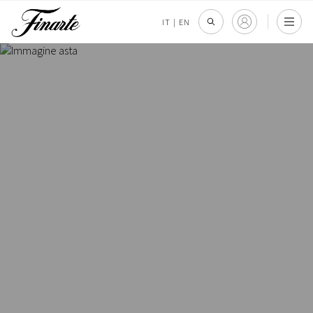
IT
|
EN