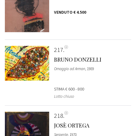
VENDUTO
€ 4.500
217
BRUNO DONZELLI
Omaggio ad Arman
, 1989
STIMA
€ 600 - 800
Lotto chiuso
218
JOSÈ ORTEGA
Serpente
, 1970