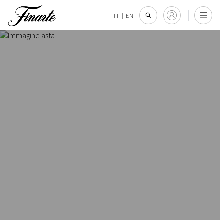
IT
|
EN