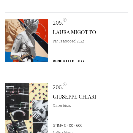
205
LAURA MIGOTTO
Venus tatooed
, 2022
VENDUTO
€ 1.677
206
GIUSEPPE CHIARI
Senza titolo
STIMA
€ 400 - 600
Lotto chiuso