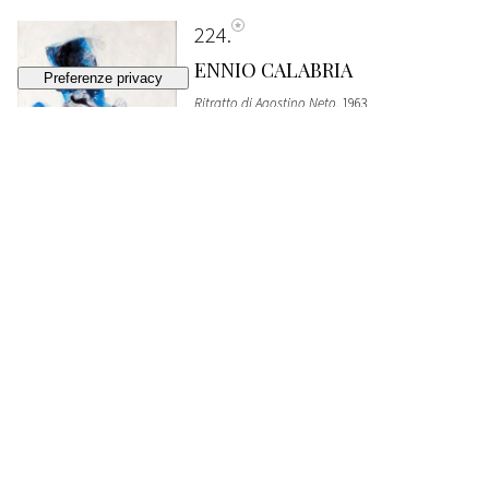
224
ENNIO CALABRIA
Ritratto di Agostino Neto
, 1963
VENDUTO
€ 1.032
225
UGO ATTARDI
Figure
STIMA
€ 100 - 150
Lotto chiuso