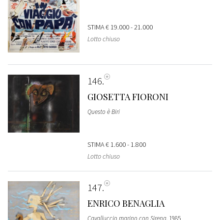
STIMA
€ 19.000 - 21.000
Lotto chiuso
146
GIOSETTA FIORONI
Questo è Biri
STIMA
€ 1.600 - 1.800
Lotto chiuso
147
ENRICO BENAGLIA
Cavalluccio marino con Sirena
, 1985