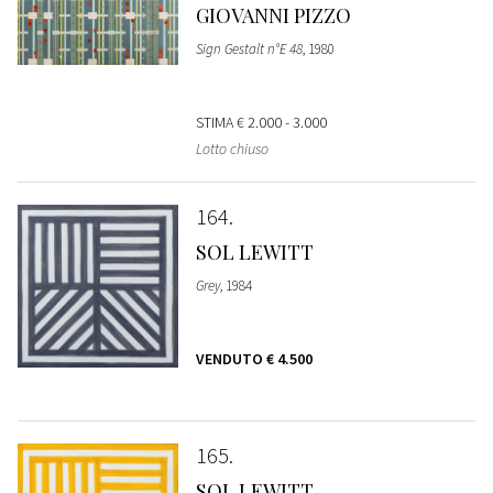
GIOVANNI PIZZO
Sign Gestalt n°E 48
, 1980
STIMA
€ 2.000 - 3.000
Lotto chiuso
164
SOL LEWITT
Grey
, 1984
VENDUTO
€ 4.500
165
SOL LEWITT