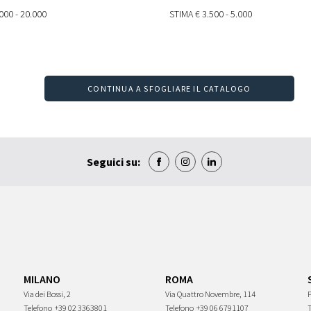
000 - 20.000
STIMA
€ 3.500 - 5.000
CONTINUA A SFOGLIARE IL CATALOGO
Seguici su:
MILANO
ROMA
Via dei Bossi, 2
Via Quattro Novembre, 114
P
Telefono
+39 02 3363801
Telefono
+39 06 6791107