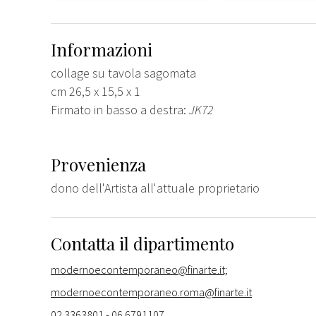
Informazioni
collage su tavola sagomata
cm 26,5 x 15,5 x 1
Firmato in basso a destra:
JK72
Provenienza
dono dell'Artista all'attuale proprietario
Contatta il dipartimento
modernoecontemporaneo@finarte.it;
modernoecontemporaneo.roma@finarte.it
02 3363801 - 06 6791107