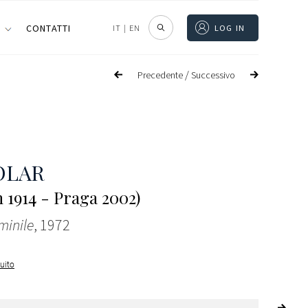
I
CONTATTI
IT
|
EN
LOG IN
/
Precedente
Successivo
KOLAR
n 1914 - Praga 2002)
minile
, 1972
guito