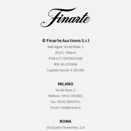
© Finarte Auctions S.r.l
Sede legale
Via dei Bossi, 2
20121 - Milano
P.IVA e CF
09479031008
REA
MI-2570656
Capitale Sociale
€ 100.000
MILANO
Via dei Bossi, 2
Telefono
+39 02 3363801
Fax
+39 02 28093761
Email
info@finarte.it
ROMA
Via Quattro Novembre, 114