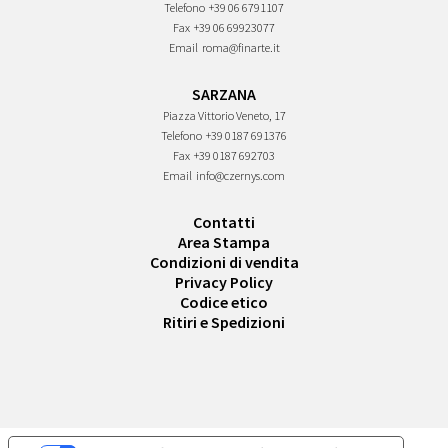
Telefono
+39 06 6791107
Fax
+39 06 69923077
Email
roma@finarte.it
SARZANA
Piazza Vittorio Veneto, 17
Telefono
+39 0187 691376
Fax
+39 0187 692703
Email
info@czernys.com
Contatti
Area Stampa
Condizioni di vendita
Privacy Policy
Codice etico
Ritiri e Spedizioni