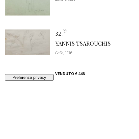
32
YANNIS TSAROUCHIS
Calle
, 1976
VENDUTO
€ 448
33
MARILU EUSTACHIO
Ritratto di Sigmund Freud
, 1989