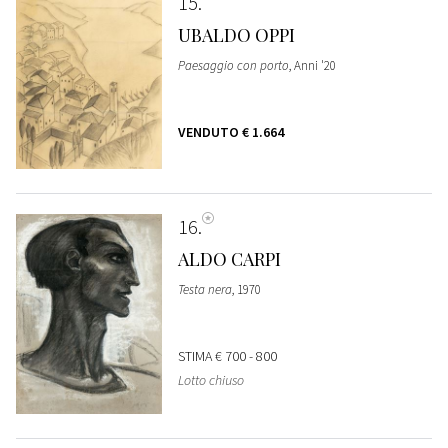
15
UBALDO OPPI
Paesaggio con porto
, Anni '20
VENDUTO
€ 1.664
16
ALDO CARPI
Testa nera
, 1970
STIMA
€ 700 - 800
Lotto chiuso