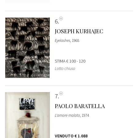
6
JOSEPH KURHAJEC
Eyelashes
, 1968
STIMA
€ 100 - 120
Lotto chiuso
7
PAOLO BARATELLA
L'amore malato
, 1974
VENDUTO
€ 1.088