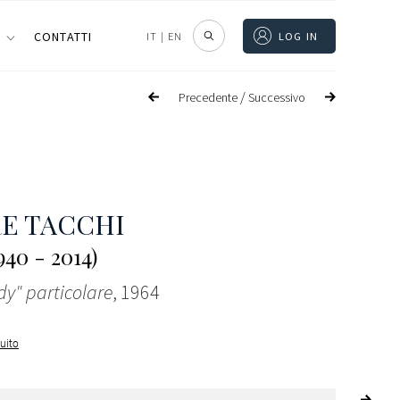
I
CONTATTI
IT
|
EN
LOG IN
/
Precedente
Successivo
E TACCHI
40 - 2014)
y" particolare
, 1964
guito