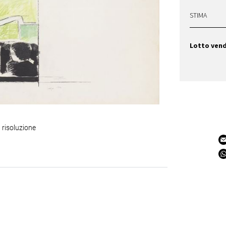
STIMA
Lotto ven
 risoluzione