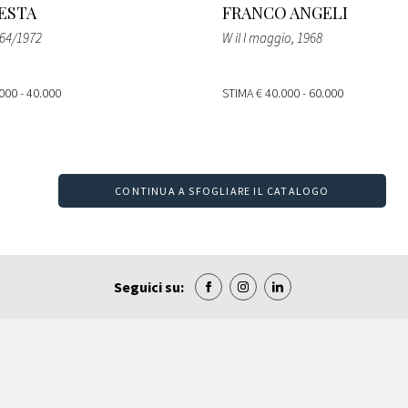
ESTA
FRANCO ANGELI
964/1972
W il I maggio
, 1968
000 - 40.000
STIMA
€ 40.000 - 60.000
CONTINUA A SFOGLIARE IL CATALOGO
Seguici su: