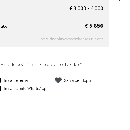
€ 3.000 - 4.000
€ 5.856
duto
I prezzi di vendita comprendono i diritti d'asta
Hai un lotto simile a questo che vorresti vendere?
Invia per email
Salva per dopo
Invia tramite WhatsApp