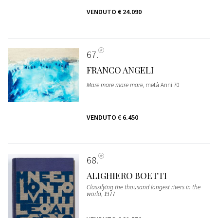
VENDUTO
€ 24.090
67
FRANCO ANGELI
Mare mare mare mare
, metà Anni 70
VENDUTO
€ 6.450
68
ALIGHIERO BOETTI
Classifying the thousand longest rivers in the
world
, 1977