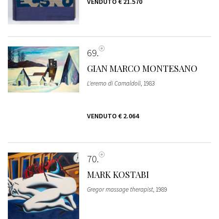
VENDUTO
€ 21.570
69
GIAN MARCO MONTESANO
L'eremo di Camaldoli
, 1983
VENDUTO
€ 2.064
70
MARK KOSTABI
Gregor massage therapist
, 1989