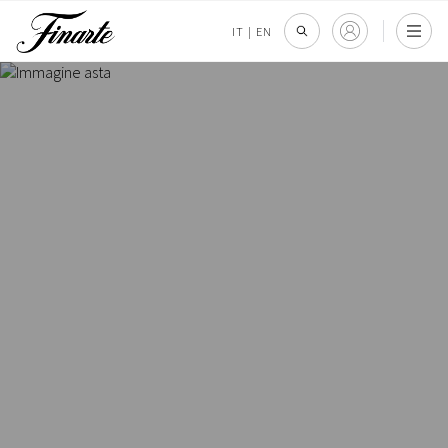
IT
|
EN