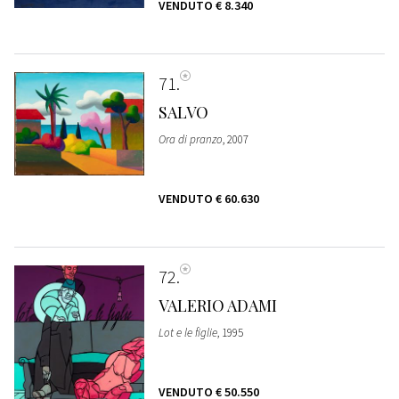
VENDUTO
€ 8.340
71
SALVO
Ora di pranzo
, 2007
VENDUTO
€ 60.630
72
VALERIO ADAMI
Lot e le figlie
, 1995
VENDUTO
€ 50.550