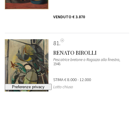
VENDUTO
€ 3.870
81
RENATO BIROLLI
Pescatrice bretone o Ragazza alla finestra
,
1948
STIMA
€ 8.000 - 12.000
Lotto chiuso
82
AFRO BASALDELLA
Ritratto di Maria I
, 1947