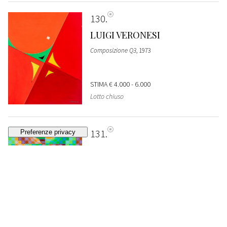
130
LUIGI VERONESI
Composizione Q3
, 1973
STIMA
€ 4.000 - 6.000
Lotto chiuso
131
VICTOR VASARELY
Kellem
, 1990
STIMA
€ 50.000 - 70.000
Lotto chiuso