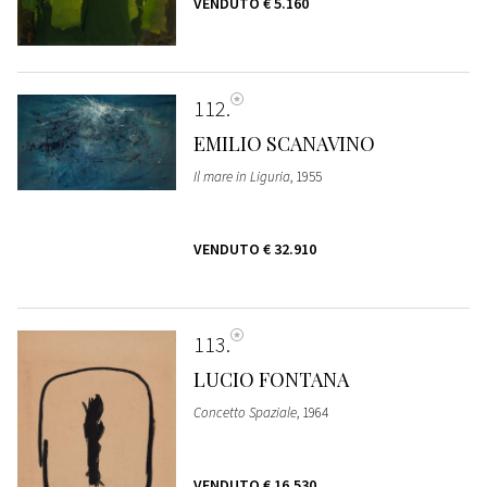
VENDUTO
€ 5.160
112
EMILIO SCANAVINO
Il mare in Liguria
, 1955
VENDUTO
€ 32.910
113
LUCIO FONTANA
Concetto Spaziale
, 1964
VENDUTO
€ 16.530