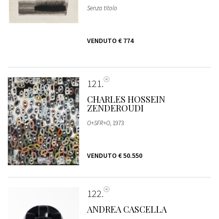
Senza titolo
VENDUTO
€ 774
121
CHARLES HOSSEIN
ZENDEROUDI
O+SFR+O
, 1973
VENDUTO
€ 50.550
122
ANDREA CASCELLA