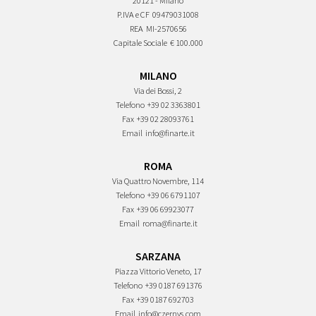
20121 - Milano
P.IVA e CF
09479031008
REA
MI-2570656
Capitale Sociale
€ 100.000
MILANO
Via dei Bossi, 2
Telefono
+39 02 3363801
Fax
+39 02 28093761
Email
info@finarte.it
ROMA
Via Quattro Novembre, 114
Telefono
+39 06 6791107
Fax
+39 06 69923077
Email
roma@finarte.it
SARZANA
Piazza Vittorio Veneto, 17
Telefono
+39 0187 691376
Fax
+39 0187 692703
Email
info@czernys.com