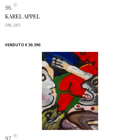
96
KAREL APPEL
CR6
, 1971
VENDUTO
€ 30.390
97