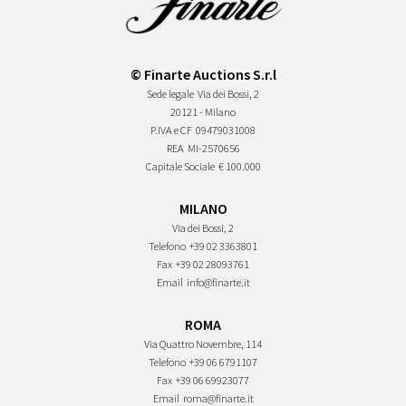
© Finarte Auctions S.r.l
Sede legale
Via dei Bossi, 2
20121 - Milano
P.IVA e CF
09479031008
REA
MI-2570656
Capitale Sociale
€ 100.000
MILANO
Via dei Bossi, 2
Telefono
+39 02 3363801
Fax
+39 02 28093761
Email
info@finarte.it
ROMA
Via Quattro Novembre, 114
Telefono
+39 06 6791107
Fax
+39 06 69923077
Email
roma@finarte.it