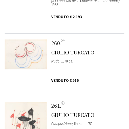
per l'antisala delle Conferenze Internazionali)
,
1965
VENDUTO
€ 2.193
260
GIULIO TURCATO
Nudo
, 1970 ca.
VENDUTO
€ 516
261
GIULIO TURCATO
Composizione
, fine anni '50