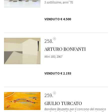
5 sottilissime
, anni '70
VENDUTO
€ 4.500
258
ARTURO BONFANTI
Mini 300
, 1967
VENDUTO
€ 2.193
259
GIULIO TURCATO
Bandiere (Bozzetto per il concorso del mosaico