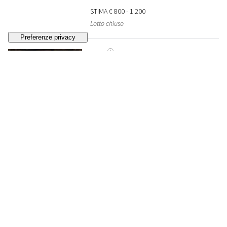
STIMA
€ 800 - 1.200
Lotto chiuso
177
ARTURO CARMASSI
Senza titolo
, 1952
VENDUTO
€ 903
178
VINICIO BERTI
All'interno si costruisce nel casuale BAN-AH-5H-
9H
, 1986