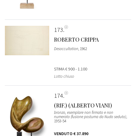
173
ROBERTO CRIPPA
Desoccultation
, 1962
STIMA
€ 900 - 1.100
Lotto chiuso
174
(RIF.) (ALBERTO VIANI)
bronzo, esemplare non firmato e non
numerato (fusione postuma da Nudo seduto)
,
1953-54
VENDUTO
€ 37.890