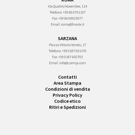
Via Quattro Novembre, 114
Telefono
+39 06 6791107
Fax
+39 06 69923077
Email
roma@finarte.it
SARZANA
Piazza Vittorio Veneto, 17
Telefono
+39 0187 691376
Fax
+39 0187 692703
Email
info@czernys.com
Contatti
Area Stampa
Condizioni di vendita
Privacy Policy
Codice etico
Ritiri e Spedizioni