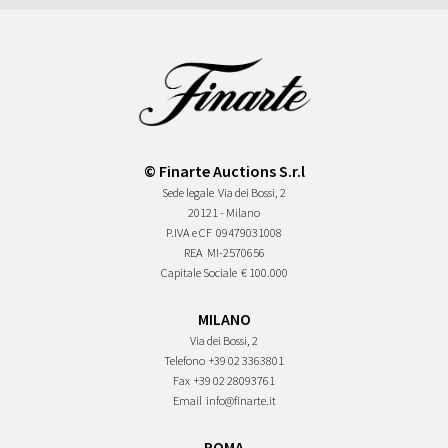
© Finarte Auctions S.r.l
Sede legale
Via dei Bossi, 2
20121 - Milano
P.IVA e CF
09479031008
REA
MI-2570656
Capitale Sociale
€ 100.000
MILANO
Via dei Bossi, 2
Telefono
+39 02 3363801
Fax
+39 02 28093761
Email
info@finarte.it
ROMA