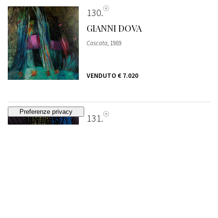
130
GIANNI DOVA
Cascata
, 1989
VENDUTO
€ 7.020
131
HANS HARTUNG
T1973-H22
, 1973
VENDUTO
€ 69.390