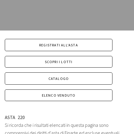
REGISTRATI ALL'ASTA
SCOPRI I LOTTI
CATALOGO
ELENCO VENDUTO
ASTA
220
Si ricorda che i risultati elencati in questa pagina sono
comprensivi dei diritti d'asta di Finarte ed escluse eventuali