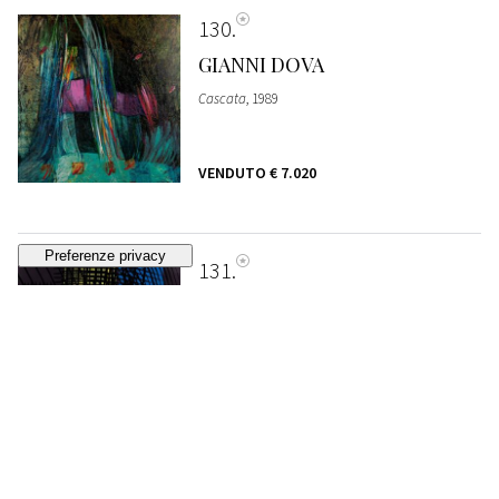
130
GIANNI DOVA
Cascata
, 1989
VENDUTO
€ 7.020
131
HANS HARTUNG
T1973-H22
, 1973
VENDUTO
€ 69.390