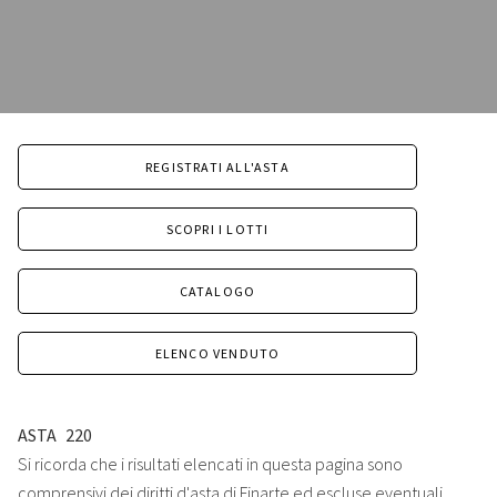
REGISTRATI ALL'ASTA
SCOPRI I LOTTI
CATALOGO
ELENCO VENDUTO
ASTA
220
Si ricorda che i risultati elencati in questa pagina sono
comprensivi dei diritti d'asta di Finarte ed escluse eventuali