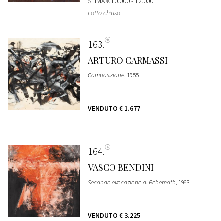
STIMA
€ 10.000 - 12.000
Lotto chiuso
163
ARTURO CARMASSI
Composizione
, 1955
VENDUTO
€ 1.677
164
VASCO BENDINI
Seconda evocazione di Behemoth
, 1963
VENDUTO
€ 3.225