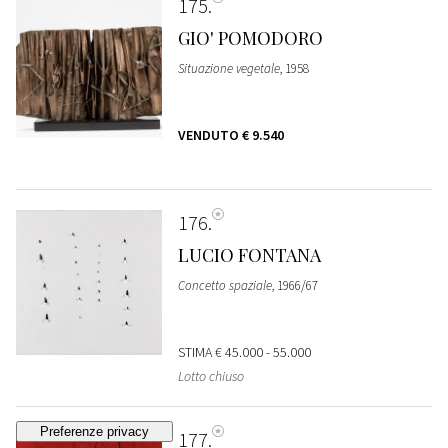
175
GIO' POMODORO
Situazione vegetale
, 1958
VENDUTO
€ 9.540
176
LUCIO FONTANA
Concetto spaziale
, 1966/67
STIMA
€ 45.000 - 55.000
Lotto chiuso
177