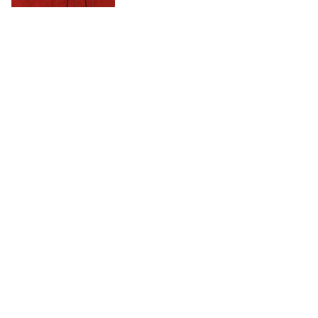
ROBERTO CRIPPA
Spirale materica
, 1952-53
VENDUTO
€ 12.060
178
EMILIO SCANAVINO
Senza titolo
, 1974
VENDUTO
€ 6.390
179