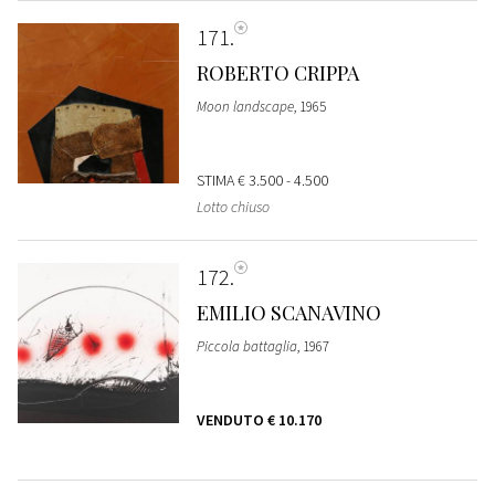
171
ROBERTO CRIPPA
Moon landscape
, 1965
STIMA
€ 3.500 - 4.500
Lotto chiuso
172
EMILIO SCANAVINO
Piccola battaglia
, 1967
VENDUTO
€ 10.170