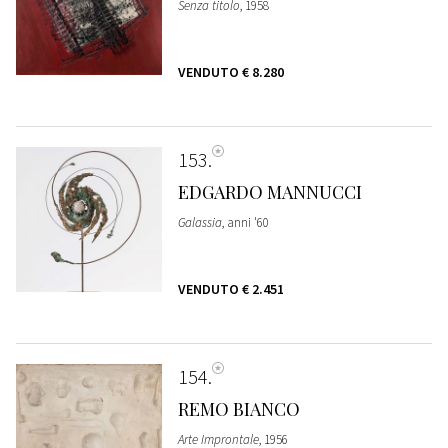
Senza titolo
, 1958
VENDUTO
€ 8.280
153
EDGARDO MANNUCCI
Galassia
, anni '60
VENDUTO
€ 2.451
154
REMO BIANCO
Arte Improntale
, 1956