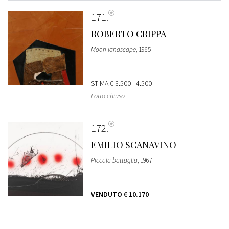
171
ROBERTO CRIPPA
Moon landscape
, 1965
STIMA
€ 3.500 - 4.500
Lotto chiuso
172
EMILIO SCANAVINO
Piccola battaglia
, 1967
VENDUTO
€ 10.170