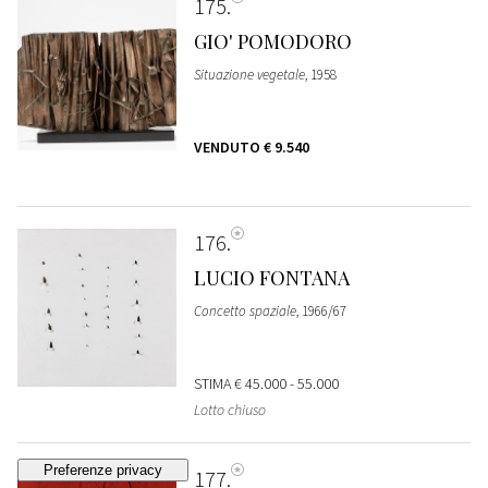
175
GIO' POMODORO
Situazione vegetale
, 1958
VENDUTO
€ 9.540
176
LUCIO FONTANA
Concetto spaziale
, 1966/67
STIMA
€ 45.000 - 55.000
Lotto chiuso
177