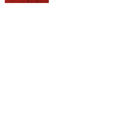
ROBERTO CRIPPA
Spirale materica
, 1952-53
VENDUTO
€ 12.060
178
EMILIO SCANAVINO
Senza titolo
, 1974
VENDUTO
€ 6.390
179