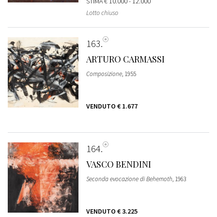
STIMA
€ 10.000 - 12.000
Lotto chiuso
163
ARTURO CARMASSI
Composizione
, 1955
VENDUTO
€ 1.677
164
VASCO BENDINI
Seconda evocazione di Behemoth
, 1963
VENDUTO
€ 3.225