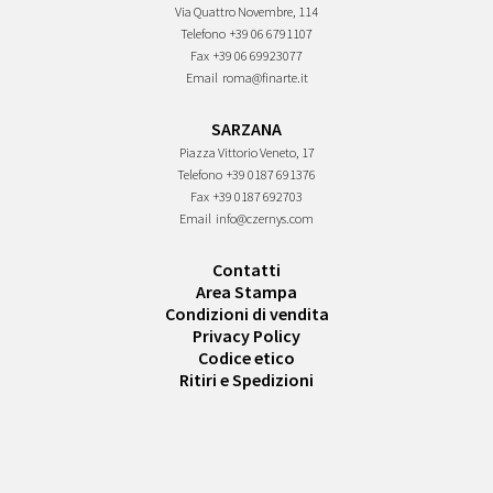
Via Quattro Novembre, 114
Telefono
+39 06 6791107
Fax
+39 06 69923077
Email
roma@finarte.it
SARZANA
Piazza Vittorio Veneto, 17
Telefono
+39 0187 691376
Fax
+39 0187 692703
Email
info@czernys.com
Contatti
Area Stampa
Condizioni di vendita
Privacy Policy
Codice etico
Ritiri e Spedizioni