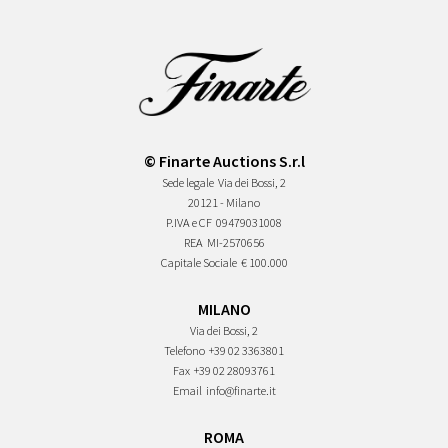
© Finarte Auctions S.r.l
Sede legale
Via dei Bossi, 2
20121 - Milano
P.IVA e CF
09479031008
REA
MI-2570656
Capitale Sociale
€ 100.000
MILANO
Via dei Bossi, 2
Telefono
+39 02 3363801
Fax
+39 02 28093761
Email
info@finarte.it
ROMA