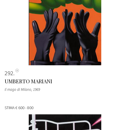
292
UMBERTO MARIANI
Il mago di Milano
, 1969
STIMA
€ 600 - 800